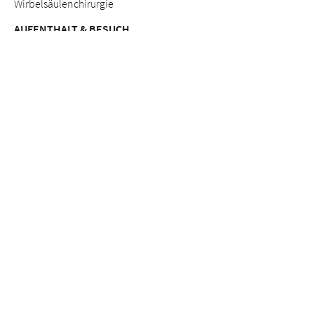
Wirbelsäulenchirurgie
AUFENTHALT & BESUCH
Anreise
Patientinnen & Patienten
Werdende Eltern
Besuchende
Lob & Beschwerden
Qualitätsmanagement
BERATUNGSANGEBOTE
Breast Care Nurses
Ernährungsberatung
Stillberatung
Seelsorge & Beratung "Kinderwunsch"
Psychosoziale Beratung in der Schwangerschaft
Seelsorge
Sozialdienst
ETHIK