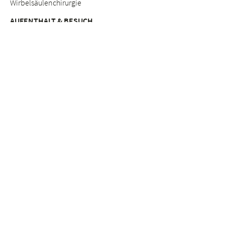
Wirbelsäulenchirurgie
AUFENTHALT & BESUCH
Anreise
Patientinnen & Patienten
Werdende Eltern
Besuchende
Lob & Beschwerden
Qualitätsmanagement
BERATUNGSANGEBOTE
Breast Care Nurses
Ernährungsberatung
Stillberatung
Seelsorge & Beratung "Kinderwunsch"
Psychosoziale Beratung in der Schwangerschaft
Seelsorge
Sozialdienst
ETHIK