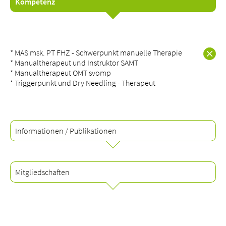
Kompetenz
* MAS msk. PT FHZ - Schwerpunkt manuelle Therapie
Über uns
* Manualtherapeut und Instruktor SAMT
Blog
* Manualtherapeut OMT svomp
* Triggerpunkt und Dry Needling - Therapeut
Zuweisende
Jobs & Karriere
Qualität
Fachbereiche
Informationen / Publikationen
Personen
Veranstaltungen & Kurse
Notaufnahme
Mitgliedschaften