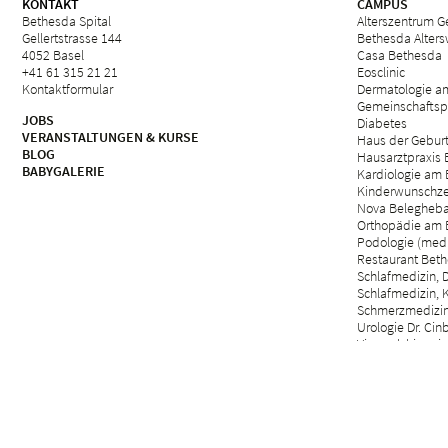
KONTAKT
CAMPUS
Bethesda Spital
Alterszentrum Ge
Gellertstrasse 144
Bethesda Alter
4052 Basel
Casa Bethesda
+41 61 315 21 21
Eosclinic
Kontaktformular
Dermatologie a
Gemeinschaftsp
JOBS
Diabetes
VERANSTALTUNGEN & KURSE
Haus der Gebur
BLOG
Hausarztpraxis
BABYGALERIE
Kardiologie am 
Kinderwunschze
Nova Belegheb
Orthopädie am 
Podologie (med.
Restaurant Beth
Schlafmedizin, D
Schlafmedizin, 
Schmerzmedizin 
Urologie Dr. Cin
Viszeralchirurgie