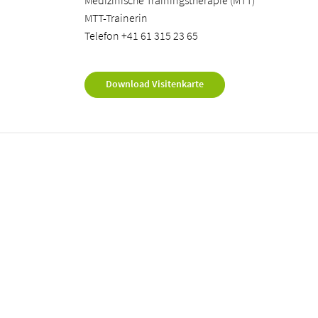
Medizinische Trainingstherapie (MTT)
MTT-Trainerin
Telefon +41 61 315 23 65
Download Visitenkarte