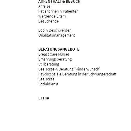
AUFENTHALT & BESUCH
Anreise
Patientinnen & Patienten
Werdende Eltern
Besuchende
Lob & Beschwerden
Qualitätsmanagement
BERATUNGSANGEBOTE
Breast Care Nurses
Ernährungsberatung
Stillberatung
Seelsorge & Beratung "Kinderwunsch"
Psychosoziale Beratung in der Schwangerschaft
Seelsorge
Sozialdienst
ETHIK
Ethikkommission am Bethesda
ZUWEISERPORTAL
Überweisung
Fortbildungen