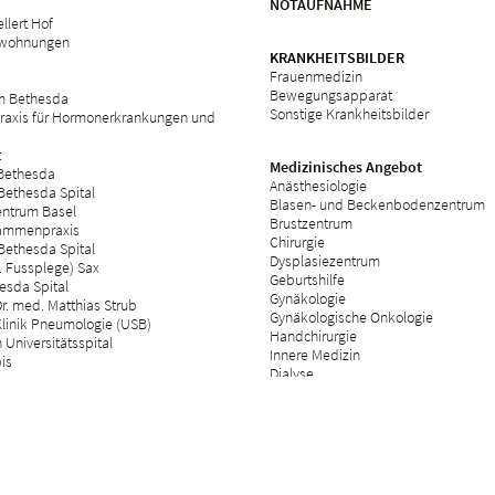
NOTAUFNAHME
llert Hof
swohnungen
KRANKHEITSBILDER
Frauenmedizin
Bewegungsapparat
m Bethesda
Sonstige Krankheitsbilder
raxis für Hormonerkrankungen und
t
Medizinisches Angebot
 Bethesda
Anästhesiologie
Bethesda Spital
Blasen- und Beckenbodenzentrum
ntrum Basel
Brustzentrum
ammenpraxis
Chirurgie
Bethesda Spital
Dysplasiezentrum
 Fussplege) Sax
Geburtshilfe
esda Spital
Gynäkologie
r. med. Matthias Strub
Gynäkologische Onkologie
Klinik Pneumologie (USB)
Handchirurgie
Universitätsspital
Innere Medizin
bis
Dialyse
Kinderwunschzentrum
Neurologie
Operationsbereich
Tagesklinik
Orthopädie
Palliative Care