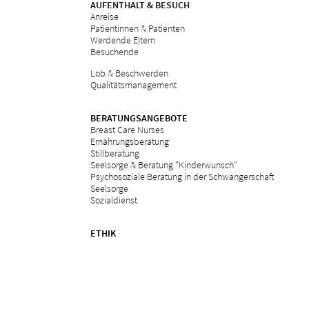
AUFENTHALT & BESUCH
Anreise
Patientinnen & Patienten
Werdende Eltern
Besuchende
Lob & Beschwerden
Qualitätsmanagement
BERATUNGSANGEBOTE
Breast Care Nurses
Ernährungsberatung
Stillberatung
Seelsorge & Beratung "Kinderwunsch"
Psychosoziale Beratung in der Schwangerschaft
Seelsorge
Sozialdienst
ETHIK
Ethikkommission am Bethesda
ZUWEISERPORTAL
Überweisung
Fortbildungen