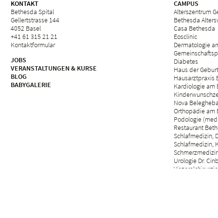
KONTAKT
CAMPUS
Bethesda Spital
Alterszentrum Ge
Gellertstrasse 144
Bethesda Alter
4052 Basel
Casa Bethesda
+41 61 315 21 21
Eosclinic
Kontaktformular
Dermatologie a
Gemeinschaftsp
JOBS
Diabetes
VERANSTALTUNGEN & KURSE
Haus der Gebur
BLOG
Hausarztpraxis
BABYGALERIE
Kardiologie am 
Kinderwunschze
Nova Belegheb
Orthopädie am 
Podologie (med.
Restaurant Beth
Schlafmedizin, D
Schlafmedizin, 
Schmerzmedizin 
Urologie Dr. Cin
Viszeralchirurgie