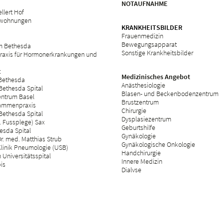
NOTAUFNAHME
llert Hof
swohnungen
KRANKHEITSBILDER
Frauenmedizin
Bewegungsapparat
m Bethesda
Sonstige Krankheitsbilder
raxis für Hormonerkrankungen und
t
Medizinisches Angebot
 Bethesda
Anästhesiologie
Bethesda Spital
Blasen- und Beckenbodenzentrum
ntrum Basel
Brustzentrum
ammenpraxis
Chirurgie
Bethesda Spital
Dysplasiezentrum
 Fussplege) Sax
Geburtshilfe
esda Spital
Gynäkologie
r. med. Matthias Strub
Gynäkologische Onkologie
Klinik Pneumologie (USB)
Handchirurgie
Universitätsspital
Innere Medizin
bis
Dialyse
Kinderwunschzentrum
Neurologie
Operationsbereich
Tagesklinik
Orthopädie
Palliative Care