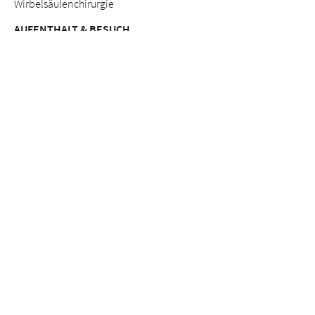
Wirbelsäulenchirurgie
AUFENTHALT & BESUCH
Anreise
Patientinnen & Patienten
Werdende Eltern
Besuchende
Lob & Beschwerden
Qualitätsmanagement
BERATUNGSANGEBOTE
Breast Care Nurses
Ernährungsberatung
Stillberatung
Seelsorge & Beratung "Kinderwunsch"
Psychosoziale Beratung in der Schwangerschaft
Seelsorge
Sozialdienst
ETHIK