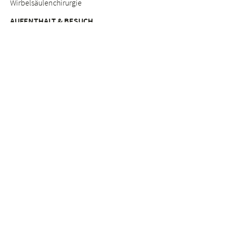
Wirbelsäulenchirurgie
AUFENTHALT & BESUCH
Anreise
Patientinnen & Patienten
Werdende Eltern
Besuchende
Lob & Beschwerden
Qualitätsmanagement
BERATUNGSANGEBOTE
Breast Care Nurses
Ernährungsberatung
Stillberatung
Seelsorge & Beratung "Kinderwunsch"
Psychosoziale Beratung in der Schwangerschaft
Seelsorge
Sozialdienst
ETHIK