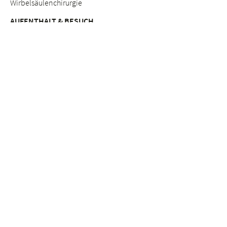
Wirbelsäulenchirurgie
AUFENTHALT & BESUCH
Anreise
Patientinnen & Patienten
Werdende Eltern
Besuchende
Lob & Beschwerden
Qualitätsmanagement
BERATUNGSANGEBOTE
Breast Care Nurses
Ernährungsberatung
Stillberatung
Seelsorge & Beratung "Kinderwunsch"
Psychosoziale Beratung in der Schwangerschaft
Seelsorge
Sozialdienst
ETHIK