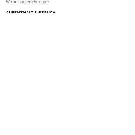
Wirbelsäulenchirurgie
AUFENTHALT & BESUCH
Anreise
Patientinnen & Patienten
Werdende Eltern
Besuchende
Lob & Beschwerden
Qualitätsmanagement
BERATUNGSANGEBOTE
Breast Care Nurses
Ernährungsberatung
Stillberatung
Seelsorge & Beratung "Kinderwunsch"
Psychosoziale Beratung in der Schwangerschaft
Seelsorge
Sozialdienst
ETHIK