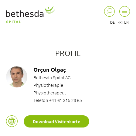
DE
FR
EN
PROFIL
Orçun Olgaç
Bethesda Spital AG
Physiotherapie
Physiotherapeut
Telefon +41 61 315 23 65
Download Visitenkarte