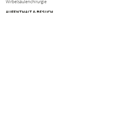
Wirbelsäulenchirurgie
AUFENTHALT & BESUCH
Anreise
Patientinnen & Patienten
Werdende Eltern
Besuchende
Lob & Beschwerden
Qualitätsmanagement
BERATUNGSANGEBOTE
Breast Care Nurses
Ernährungsberatung
Stillberatung
Seelsorge & Beratung "Kinderwunsch"
Psychosoziale Beratung in der Schwangerschaft
Seelsorge
Sozialdienst
ETHIK