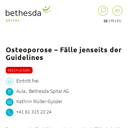
DE
FR
EN
Osteoporose – Fälle jenseits der
Guidelines
GESCHLOSSEN
Eintritt frei
Aula, Bethesda Spital AG
Kathrin Müller-Gyssler
+41 61 315 23 24