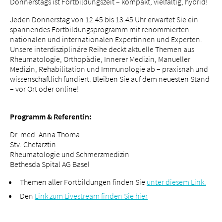
Donnerstags ist Fortbildungszeit – kompakt, vielfältig, hybrid!
Jeden Donnerstag von 12.45 bis 13.45 Uhr erwartet Sie ein
spannendes Fortbildungsprogramm mit renommierten
nationalen und internationalen Expertinnen und Experten.
Unsere interdisziplinäre Reihe deckt aktuelle Themen aus
Über uns
Rheumatologie, Orthopädie, Innerer Medizin, Manueller
Blog
Medizin, Rehabilitation und Immunologie ab – praxisnah und
wissenschaftlich fundiert. Bleiben Sie auf dem neuesten Stand
Zuweisende
– vor Ort oder online!
Jobs & Karriere
Qualität
Programm & Referentin:
Fachbereiche
Dr. med. Anna Thoma
Personen
Stv. Chefärztin
Veranstaltungen & Kurse
Rheumatologie und Schmerzmedizin
Bethesda Spital AG Basel
Notaufnahme
Themen aller Fortbildungen finden Sie
unter diesem Link.
Den
Link zum Livestream finden Sie hier