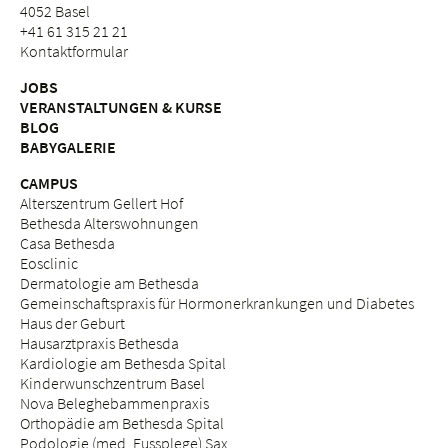
4052 Basel
+41 61 315 21 21
Kontaktformular
JOBS
VERANSTALTUNGEN & KURSE
BLOG
BABYGALERIE
CAMPUS
Alterszentrum Gellert Hof
Bethesda Alterswohnungen
Casa Bethesda
Eosclinic
Dermatologie am Bethesda
Gemeinschaftspraxis für Hormonerkrankungen und Diabetes
Haus der Geburt
Hausarztpraxis Bethesda
Kardiologie am Bethesda Spital
Kinderwunschzentrum Basel
Nova Beleghebammenpraxis
Orthopädie am Bethesda Spital
Podologie (med. Fussplege) Sax