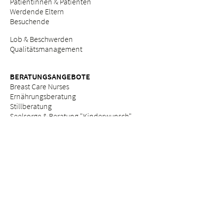
Patientinnen & Patienten
Werdende Eltern
Besuchende
Lob & Beschwerden
Qualitätsmanagement
BERATUNGSANGEBOTE
Breast Care Nurses
Ernährungsberatung
Stillberatung
Seelsorge & Beratung "Kinderwunsch"
Psychosoziale Beratung in der Schwangerschaft
Seelsorge
Sozialdienst
ETHIK
Ethikkommission am Bethesda
ZUWEISERPORTAL
Überweisung