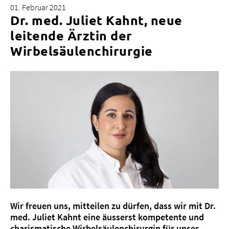
01. Februar 2021
Dr. med. Juliet Kahnt, neue
leitende Ärztin der
Wirbelsäulenchirurgie
Über uns
Blog
Zuweisende
Jobs & Karriere
Qualität
Fachbereiche
Personen
Veranstaltungen & Kurse
Notaufnahme
Wir freuen uns, mitteilen zu dürfen, dass wir mit Dr.
med. Juliet Kahnt eine äusserst kompetente und
charismatische Wirbelsäulenchirurgin für unser