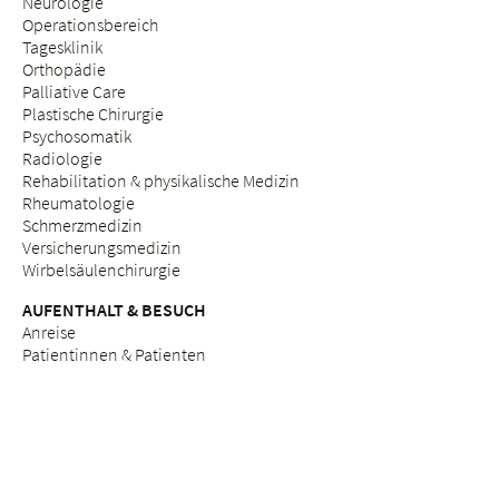
Neurologie
Operationsbereich
Tagesklinik
Orthopädie
Palliative Care
Plastische Chirurgie
Psychosomatik
Radiologie
Rehabilitation & physikalische Medizin
Rheumatologie
Schmerzmedizin
Versicherungsmedizin
Wirbelsäulenchirurgie
AUFENTHALT & BESUCH
Anreise
Patientinnen & Patienten
Werdende Eltern
Besuchende
Lob & Beschwerden
Qualitätsmanagement