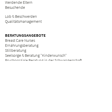
Werdende Eltern
Besuchende
Lob & Beschwerden
Qualitätsmanagement
BERATUNGSANGEBOTE
Breast Care Nurses
Ernährungsberatung
Stillberatung
Seelsorge & Beratung "Kinderwunsch"
Psychosoziale Beratung in der Schwangerschaft
Seelsorge
Sozialdienst
ETHIK
Ethikkommission am Bethesda
ZUWEISERPORTAL
Überweisung