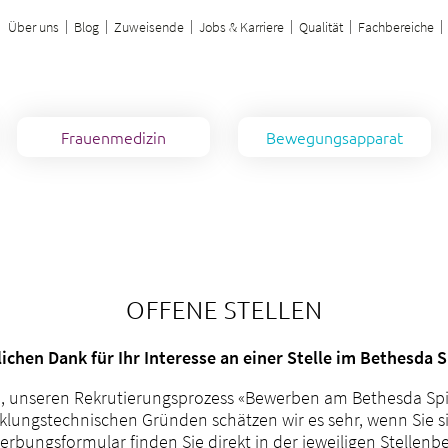
Über uns
Blog
Zuweisende
Jobs & Karriere
Qualität
Fachbereiche
Frauenmedizin
Bewegungsapparat
Besuchszeiten & regelung
Babygalerie
Ihre Vorteile im Bethesda Spital
Ihre Vorteile im Bethesda Spital
Aufenthalt & Besuch
Zuweisung
Broschüren
Mütter in Not
Verpflegung
Schutzmassnahmen
Broschüre
Symptome & Krankheitsbilder
Symptome & Krankheitsbilder
Services
Atmosphäre
Zuweisungsportal
Gut zu wissen
OFFENE STELLEN
Virtueller Rundgang
For English speaking parents
Broschüre
Zuweisungsportal
Broschüre
Zuweisungsportal
Broschüre
ichen Dank für Ihr Interesse an einer Stelle im Bethesda S
Restaurant / Café
Café / Restaurant
Notfall
Notfall
Anreise
Notfall
ch, unseren Rekrutierungsprozess «Bewerben am Bethesda Spi
lungstechnischen Gründen schätzen wir es sehr, wenn Sie s
Menu
Dienstleistungen
rbungsformular finden Sie direkt in der jeweiligen Stellen