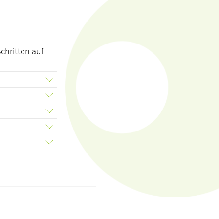
chritten auf.
hrungsperson
zess wird per
rt
 erfahren und
idung für oder
ch alle
 zu klären und
rt. Nach