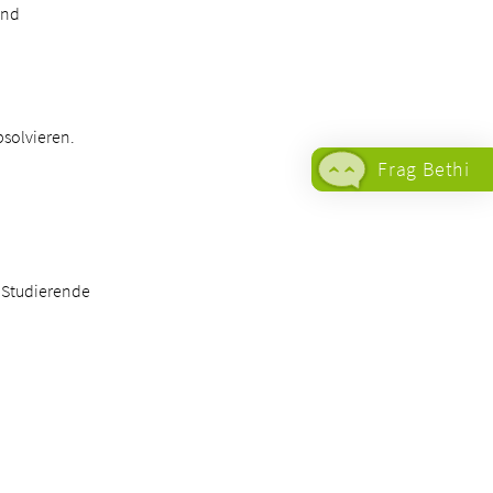
und
bsolvieren.
Frag Bethi
r Studierende