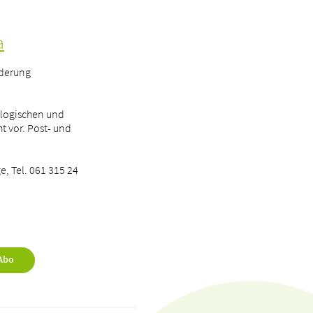
a
rderung
ologischen und
t vor. Post- und
e, Tel. 061 315 24
Abo