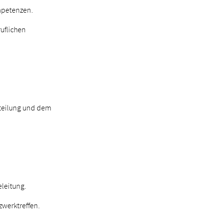
ompetenzen.
uflichen
bteilung und dem
leitung.
werktreffen.