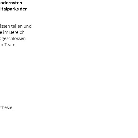
 modernsten
italparks der
issen teilen und
e im Bereich
abgeschlossen
hen Team
.
thesie.