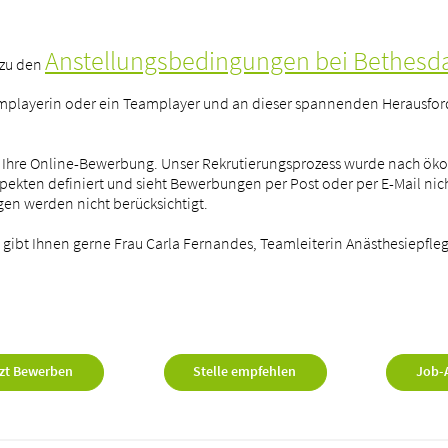
Anstellungsbedingungen bei Bethesd
 zu den
amplayerin oder ein Teamplayer und an dieser spannenden Herausfo
uf Ihre Online-Bewerbung. Unser Rekrutierungsprozess wurde nach ök
kten definiert und sieht Bewerbungen per Post oder per E-Mail nich
en werden nicht berücksichtigt.
 gibt Ihnen gerne Frau Carla Fernandes, Teamleiterin Anästhesiepfleg
zt Bewerben
Stelle empfehlen
Job-