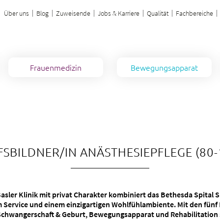
Über uns
Blog
Zuweisende
Jobs & Karriere
Qualität
Fachbereiche
Frauenmedizin
Bewegungsapparat
Besuchszeiten & regelung
Babygalerie
Ihre Vorteile im Bethesda Spital
Ihre Vorteile im Bethesda Spital
Aufenthalt & Besuch
Zuweisung
Broschüren
Mütter in Not
Verpflegung
Schutzmassnahmen
Broschüre
Symptome & Krankheitsbilder
Symptome & Krankheitsbilder
Services
Atmosphäre
Zuweisungsportal
Gut zu wissen
SBILDNER/IN ANÄSTHESIEPFLEGE (80
Virtueller Rundgang
For English speaking parents
Broschüre
Zuweisungsportal
Broschüre
Zuweisungsportal
Broschüre
Restaurant / Café
Café / Restaurant
Notfall
Notfall
Anreise
Notfall
Basler Klinik mit privat Charakter kombiniert das Bethesda Spital
m Service und einem einzigartigen Wohlfühlambiente. Mit den fün
Menu
Dienstleistungen
chwangerschaft & Geburt, Bewegungsapparat und Rehabilitation s