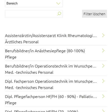
Filter löschen
Über uns
Blog
Assistenzärztin/Assistenzarzt Klinik Rheumatologie und Schmerzmedizin 100%
Ärztliches Personal
Zuweisende
Jobs & Karriere
Berufsbildner/in Anästhesiepflege (80-100%)
Qualität
Pflege
Fachbereiche
Berufsbildner/in Operationstechnik im Wunschpensum 80 - 100%
Personen
Med. -technisches Personal
Veranstaltungen & Kurse
Dipl. Fachperson Operationstechnik im Wunschpensum 40 - 100%
Notaufnahme
Med. -technisches Personal
Dipl. Pflegefachperson HF/FH (60 - 90%) - Palliative Care
Pflege
Dipl. Pflegefachperson HF/FH (70 - 100%)