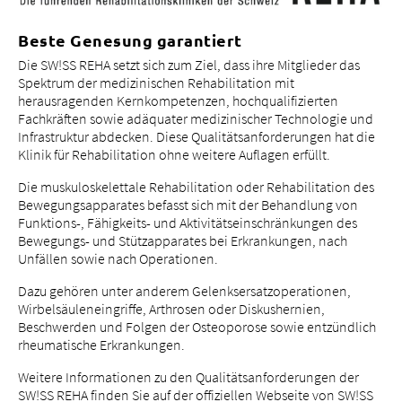
Beste Genesung garantiert
Die SW!SS REHA setzt sich zum Ziel, dass ihre Mitglieder das
Spektrum der medizinischen Rehabilitation mit
Über uns
herausragenden Kernkompetenzen, hochqualifizierten
Fachkräften sowie adäquater medizinischer Technologie und
Blog
Infrastruktur abdecken. Diese Qualitätsanforderungen hat die
Zuweisende
Klinik für Rehabilitation ohne weitere Auflagen erfüllt.
Jobs & Karriere
Die muskuloskelettale Rehabilitation oder Rehabilitation des
Qualität
Bewegungsapparates befasst sich mit der Behandlung von
Funktions-, Fähigkeits- und Aktivitätseinschränkungen des
Fachbereiche
Bewegungs- und Stützapparates bei Erkrankungen, nach
Personen
Unfällen sowie nach Operationen.
Veranstaltungen & Kurse
Dazu gehören unter anderem Gelenksersatzoperationen,
Notaufnahme
Wirbelsäuleneingriffe, Arthrosen oder Diskushernien,
Beschwerden und Folgen der Osteoporose sowie entzündlich
rheumatische Erkrankungen.
Weitere Informationen zu den Qualitätsanforderungen der
SW!SS REHA finden Sie auf der offiziellen Webseite von SW!SS