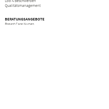
Lob & Beschwerden
Qualitätsmanagement
BERATUNGSANGEBOTE
Breast Care Nurses
Ernährungsberatung
Stillberatung
Seelsorge & Beratung "Kinderwunsch"
Psychosoziale Beratung in der Schwangerschaft
Seelsorge
Sozialdienst
ETHIK
Ethikkommission am Bethesda
ZUWEISERPORTAL
Überweisung
Fortbildungen
Services