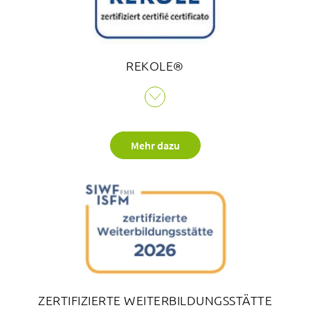
REKOLE®
Das Gütesiegel REKOLE® ist eine Zertifizierung der H+ Die
Spitäler der Schweiz, die dem Bethesda Spital
bescheinigt, dass sie die Kosten- und Leistungsrechung
Mehr dazu
korrekt umsetzen. Alle vier Jahre stellt sich das Bethesda
Spital einem Zertifizierungsaudit zur Überprüfung der
Finanzen.
ZERTIFIZIERTE WEITERBILDUNGSSTÄTTE