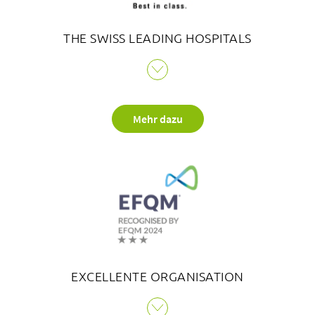
THE SWISS LEADING HOSPITALS
Über uns
Wer das Zertifikat Member of THE SWISS LEADING
HOSPITALS am Eingang einer Klinik erblickt, kann sich
Blog
sicher sein, auf höchstem Niveau untergebracht, betreut
Zuweisende
Mehr dazu
und behandelt zu werden. Bei sämtlichen SLH-
Mitgliederkliniken stehen Wohlbefinden und
Jobs & Karriere
individuelle Bedürfnisse der Patientinnen und Patienten
Qualität
im Zentrum.
Fachbereiche
Personen
Veranstaltungen & Kurse
Notaufnahme
EXCELLENTE ORGANISATION