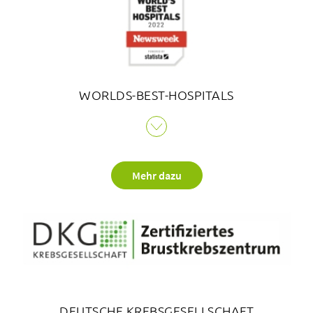
WORLDS-BEST-HOSPITALS
Im Ranking des amerikanischen Nachrichtenmagazins
«Newsweek» erscheint das Bethesda Spital unter den
«World's Best Hospitals 2023» gleich in zwei Kategorien.
Mehr dazu
Die Bewertung basiert auf Auswertungen von
Patientenbefragungen, Qualitätsmessungen und der
Befragung von Pflegenden, Ärztinnen und Ärzten und
anderen Health Care Professionals.
DEUTSCHE KREBSGESELLSCHAFT