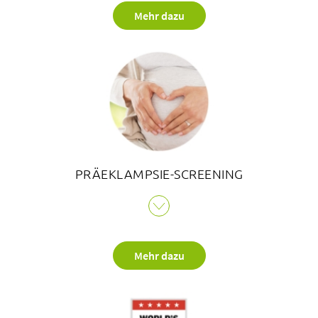
ambulanten und 3’800 stationären Behandlungen eine
Mehr dazu
sehr erfolgreiche Medizinische Trainingstherapie. Diese
ist nun mit der Topklassifizierung von maximal
möglichen 5 Sternen ausgezeichnet worden. Damit ist
das Bethesda Spital schweizweit das einzige Spital
welches mit dieser Zertifizierung ausgezeichnet wurde.
PRÄEKLAMPSIE-SCREENING
Zertifiziertes Präeklampsie-Screening für Schwangere im
Bethesda Spital – einzigartig in der Region Basel. Das
Bethesda Spital bietet als erste Klinik in der Region
Mehr dazu
Basel ein hochmodernes und zertifiziertes Präeklampsie-
Screening an.