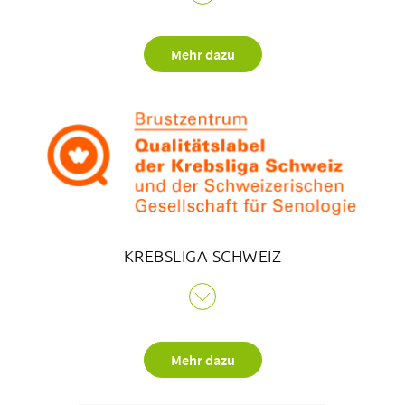
Das EFQM Excellence Modell ist ein ganzheitliches
Führungs- und Denkmodell auf der Basis des Total
Quality Management. Es wurde 1988 von der EFQM
Mehr dazu
(European Foundation for Quality Management)
entwickelt. Die Anwendung des Modells macht
Fortschritte sichtbar und ermöglicht dem Unternehmen,
sich Handlungsfelder auf dem Weg der kontinuierlichen
Verbesserung zu erkennen und umzusetzen.
KREBSLIGA SCHWEIZ
Das Qualitätszertifikat der Krebsliga Schweiz und der
Schweizerischen Gesellschaft für Senologie ist Ausdruck
dafür, dass alle Mitarbeitenden ihre Arbeit auf qualitativ
Mehr dazu
höchstem Niveau ausführen. Patientinnen können sicher
sein, dass in einem zertifizierten Brustzentrum ihre
Brusterkrankung interdisziplinär diagnostiziert,