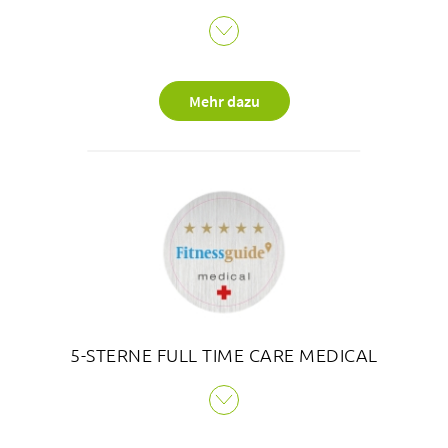
Die Hauptverantwortung für die Weiterbildung des
ärztlichen Nachwuchses liegt bei den Leiterinnen und
Leitern der anerkannten Weiterbildungsstätten. Das
Mehr dazu
sind die jeweiligen Chefärztinnen und Chefärzte oder
ein für die Weiterbildung bestimmter Kaderarzt. Sie
müssen in erster Linie gewährleisten, dass die
Assistenzärztinnen und -ärzte ihre Weiterbildung wie in
den Weiterbildungsprogrammen vorgeschrieben
absolvieren können.
5-STERNE FULL TIME CARE MEDICAL
Das Bethesda Spital betreibt mit 900 medizinischen
Trainingstherapie-Abonnenten, jährlich 1'400