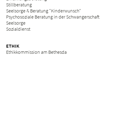
Stillberatung
Seelsorge & Beratung "Kinderwunsch"
Psychosoziale Beratung in der Schwangerschaft
Seelsorge
Sozialdienst
ETHIK
Ethikkommission am Bethesda
ZUWEISERPORTAL
Überweisung
Fortbildungen
Services
Impressum
Datenschutz