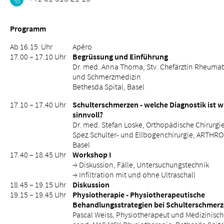
Programm
Ab 16.15 Uhr
Apéro
Über uns
17.00 – 17.10 Uhr
Begrüssung und Einführung
Dr. med. Anna Thoma, Stv. Chefärztin Rheuma
Blog
und Schmerzmedizin
Zuweisende
Bethesda Spital, Basel
Jobs & Karriere
17.10 – 17.40 Uhr
Schulterschmerzen - welche Diagnostik ist 
Qualität
sinnvoll?
Dr. med. Stefan Loske, Orthopädische Chirurgi
Fachbereiche
Spez.Schulter- und Ellbogenchirurgie, ARTHRO
Personen
Basel
Veranstaltungen & Kurse
17.40 – 18.45 Uhr
Workshop I
→ Diskussion, Fälle, Untersuchungstechnik
Notaufnahme
→ Infiltration mit und ohne Ultraschall
18.45 – 19.15 Uhr
Diskussion
19.15 – 19.45 Uhr
Physiotherapie - Physiotherapeutische
Behandlungsstrategien bei Schulterschmer
Pascal Weiss, Physiotherapeut und Medizinisch