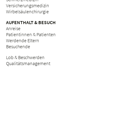
Versicherungsmedizin
Wirbelsäulenchirurgie
AUFENTHALT & BESUCH
Anreise
Patientinnen & Patienten
Werdende Eltern
Besuchende
Lob & Beschwerden
Qualitätsmanagement
BERATUNGSANGEBOTE
Breast Care Nurses
Ernährungsberatung
Stillberatung
Seelsorge & Beratung "Kinderwunsch"
Psychosoziale Beratung in der Schwangerschaft
Seelsorge
Sozialdienst