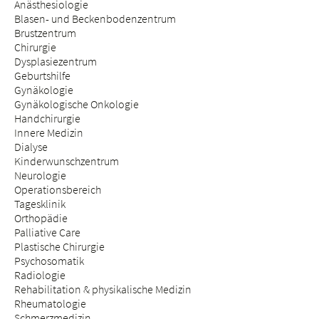
Anästhesiologie
Blasen- und Beckenbodenzentrum
Brustzentrum
Chirurgie
Dysplasiezentrum
Geburtshilfe
Gynäkologie
Gynäkologische Onkologie
Handchirurgie
Innere Medizin
Dialyse
Kinderwunschzentrum
Neurologie
Operationsbereich
Tagesklinik
Orthopädie
Palliative Care
Plastische Chirurgie
Psychosomatik
Radiologie
Rehabilitation & physikalische Medizin
Rheumatologie
Schmerzmedizin