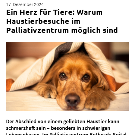
17. Dezember 2024
Ein Herz für Tiere: Warum
Haustierbesuche im
Palliativzentrum möglich sind
Über uns
Blog
Zuweisende
Jobs & Karriere
Qualität
Fachbereiche
Personen
Veranstaltungen & Kurse
Notaufnahme
Der Abschied von einem geliebten Haustier kann
schmerzhaft sein – besonders in schwierigen
Lebensphasen. Im Palliativzentrum Bethesda Spital