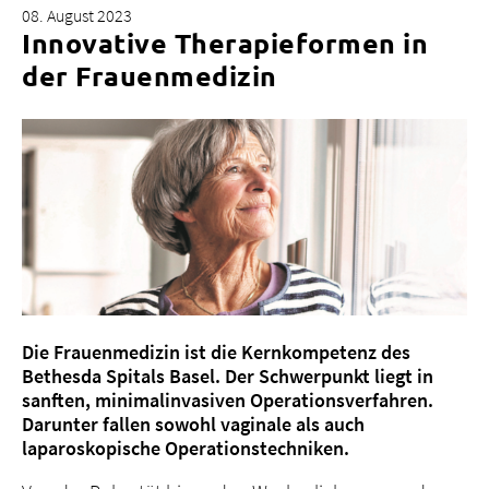
08. August 2023
Innovative Therapieformen in
der Frauenmedizin
Über uns
Blog
Zuweisende
Jobs & Karriere
Qualität
Fachbereiche
Personen
Veranstaltungen & Kurse
Die Frauenmedizin ist die Kernkompetenz des
Bethesda Spitals Basel. Der Schwerpunkt liegt in
Notaufnahme
sanften, minimalinvasiven Operationsverfahren.
Darunter fallen sowohl vaginale als auch
laparoskopische Operationstechniken.