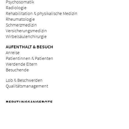
Psychosomatik
Radiologie
Rehabilitation & physikalische Medizin
Rheumatologie
Schmerzmedizin
Versicherungsmedizin
Wirbelsäulenchirurgie
AUFENTHALT & BESUCH
Anreise
Patientinnen & Patienten
Werdende Eltern
Besuchende
Lob & Beschwerden
Qualitätsmanagement
BERATUNGSANGEBOTE
Breast Care Nurses
Ernährungsberatung
Stillberatung
Seelsorge & Beratung "Kinderwunsch"