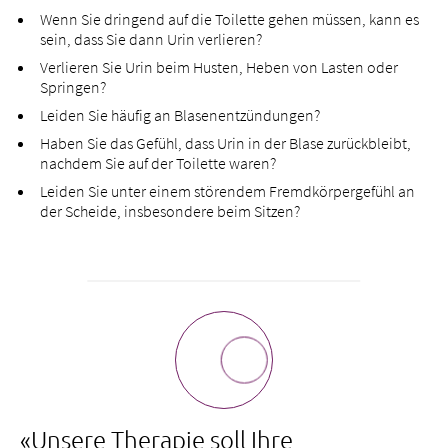
Montag bis Freitag 8.00 bis 17.00 Uhr
frauen@bethesda-spital.
ch
Wenn Sie dringend auf die Toilette gehen müssen, kann es
sein, dass Sie dann Urin verlieren?
+41 61 315 28 11
Montag bis Freitag 8.00 bis 17.00 Uhr
Verlieren Sie Urin beim Husten, Heben von Lasten oder
Springen?
frauen@bethesda-spital.
ch
+41 61 315 28 11
Leiden Sie häufig an Blasenentzündungen?
Haben Sie das Gefühl, dass Urin in der Blase zurückbleibt,
frauen@bethesda-spital.
ch
nachdem Sie auf der Toilette waren?
Leiden Sie unter einem störendem Fremdkörpergefühl an
der Scheide, insbesondere beim Sitzen?
«Unsere Therapie soll Ihre