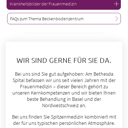
Krankheitsbilder der Frauenmedizin
FAQs zum Thema Beckenbodenzentrum
Myome
Endometriose
Gebärmutterkrebs
Beckenbodensenkung
WIR SIND GERNE FÜR SIE DA.
Beckenbodendysfunktion
Brustkrebs (Mamma-Karzinom)
Bei uns sind Sie gut aufgehoben: Am Bethesda
Blasenentzündung
Spital befassen wir uns seit vielen Jahren mit der
Urininkontinenz
Frauenmedizin – dieser Bereich gehört zu
unseren Kernkompetenzen und wir bieten Ihnen
beste Behandlung in Basel und der
Nordwestschweiz an.
Bei uns finden Sie Spitzenmedizin kombiniert mit
der für uns typischen persönlichen Atmosphäre.