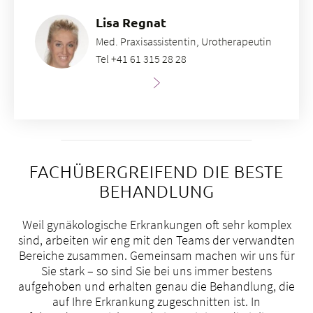
b
1
Lisa Regnat
U
Med. Praxisassistentin, Urotherapeutin
Tel +41 61 315 28 28
+
6
3
2
1
f
FACHÜBERGREIFEND DIE BESTE
sp
BEHANDLUNG
Weil gynäkologische Erkrankungen oft sehr komplex
sind, arbeiten wir eng mit den Teams der verwandten
Bereiche zusammen. Gemeinsam machen wir uns für
Sie stark – so sind Sie bei uns immer bestens
aufgehoben und erhalten genau die Behandlung, die
auf Ihre Erkrankung zugeschnitten ist. In