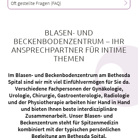
Oft gestellte Fragen (FAQ)
BLASEN- UND
Über uns
BECKENBODENZENTRUM – IHR
Blog
ANSPRECHPARTNER FÜR INTIME
Zuweisende
THEMEN
Jobs & Karriere
Qualität
Im Blasen- und Beckenbodenzentrum am Bethesda
Fachbereiche
Spital sind wir mit viel Einfühlvermögen für Sie da.
Personen
Verschiedene Fachpersonen der Gynäkologie,
Urologie, Chirurgie, Gastroenterologie, Radiologie
Veranstaltungen & Kurse
und der Physiotherapie arbeiten hier Hand in Hand
Notaufnahme
und bieten Ihnen beste interdisziplinäre
Zusammenarbeit. Unser Blasen- und
Beckenzentrum steht für Spitzenmedizin
kombiniert mit der typischen persönlichen
Begleitung am Bethesda Spital.