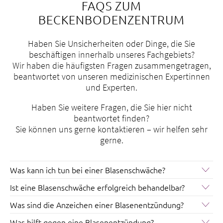
FAQS ZUM
BECKENBODENZENTRUM
Haben Sie Unsicherheiten oder Dinge, die Sie
beschäftigen innerhalb unseres Fachgebiets?
Wir haben die häufigsten Fragen zusammengetragen,
beantwortet von unseren medizinischen Expertinnen
und Experten.
Haben Sie weitere Fragen, die Sie hier nicht
beantwortet finden?
Sie können uns gerne kontaktieren – wir helfen sehr
gerne.
Was kann ich tun bei einer Blasenschwäche?
Was tun bei Urininkontinenz? Unfreiwillig Urin zu
Ist eine Blasenschwäche erfolgreich behandelbar?
verlieren ist ein Tabu. Dabei ist rund jede dritte Frau
Ja, es gibt für alle Formen effektive Behandlungen,
davon betroffen und kann sich helfen lassen. Bei uns
Was sind die Anzeichen einer Blasenentzündung?
konservativ und operativ.
behandeln wir betroffene Personen immer mit
Typische Symptome einer Blasenentzündung sind:
Was hilft gegen eine Blasenentzündung?