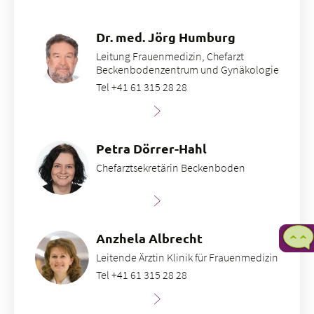
Dr. med. Jörg Humburg
Leitung Frauenmedizin, Chefarzt
Beckenbodenzentrum und Gynäkologie
Tel +41 61 315 28 28
Petra Dörrer-Hahl
Chefarztsekretärin Beckenboden
Anzhela Albrecht
Leitende Ärztin Klinik für Frauenmedizin
M
Tel +41 61 315 28 28
b
F
8