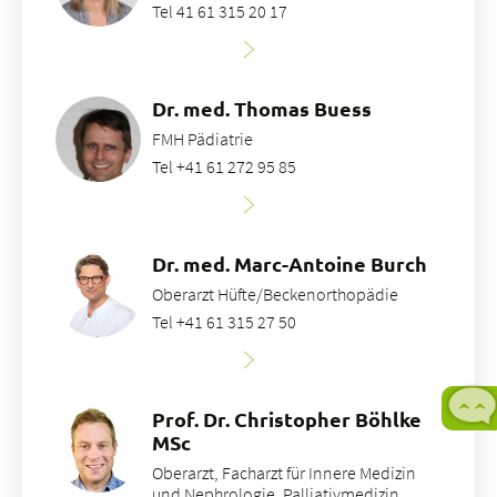
Tel 41 61 315 20 17
Dr. med. Thomas Buess
FMH Pädiatrie
Tel +41 61 272 95 85
Dr. med. Marc-Antoine Burch
Oberarzt Hüfte/Beckenorthopädie
Tel +41 61 315 27 50
Prof. Dr. Christopher Böhlke
MSc
Oberarzt, Facharzt für Innere Medizin
und Nephrologie, Palliativmedizin,