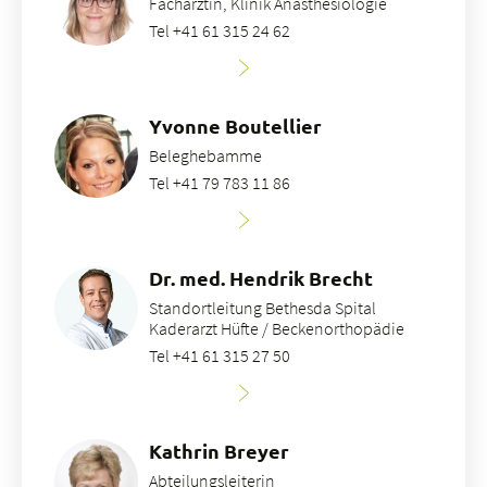
Fachärztin, Klinik Anästhesiologie
Tel +41 61 315 24 62
Yvonne Boutellier
Beleghebamme
Tel +41 79 783 11 86
Dr. med. Hendrik Brecht
Standortleitung Bethesda Spital
Kaderarzt Hüfte / Beckenorthopädie
Tel +41 61 315 27 50
Kathrin Breyer
Abteilungsleiterin