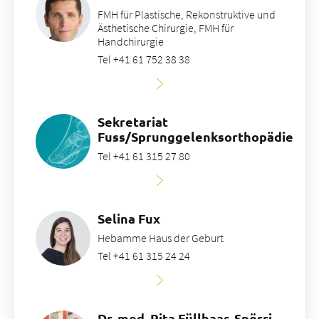
FMH für Plastische, Rekonstruktive und
Ästhetische Chirurgie, FMH für
Handchirurgie
Tel +41 61 752 38 38
Sekretariat
Fuss/Sprunggelenksorthopädie
Tel +41 61 315 27 80
Selina Fux
Hebamme Haus der Geburt
Tel +41 61 315 24 24
Dr. med. Rita Füllhaas-Spörri