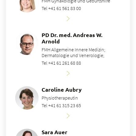
FMH Gynäkologie und Geburtshilfe
Tel +41 61 561 83 00
PD Dr. med. Andreas W.
Arnold
FMH Allgemeine Innere Medizin;
Dermatologie und Venerologie;
Tel +41 61 261 68 88
Caroline Aubry
Physiotherapeutin
Tel +41 61 315 23 65
Sara Auer