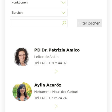
Filter löschen
Über uns
Blog
Zuweisende
Jobs & Karriere
PD Dr. Patrizia Amico
Qualität
Leitende Ärztin
Fachbereiche
Tel +41 61 265 44 07
Personen
Veranstaltungen & Kurse
Notaufnahme
Aylin Acaröz
Hebamme Haus der Geburt
Tel +41 61 315 24 24