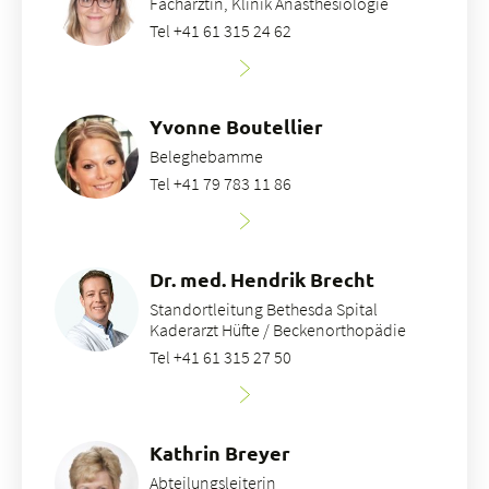
Fachärztin, Klinik Anästhesiologie
Tel +41 61 315 24 62
Yvonne Boutellier
Beleghebamme
Tel +41 79 783 11 86
Dr. med. Hendrik Brecht
Standortleitung Bethesda Spital
Kaderarzt Hüfte / Beckenorthopädie
Tel +41 61 315 27 50
Kathrin Breyer
Abteilungsleiterin