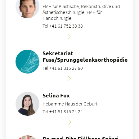
FMH für Plastische, Rekonstruktive und
Ästhetische Chirurgie, FMH für
Handchirurgie
Tel +41 61 752 38 38
Sekretariat
Fuss/Sprunggelenksorthopädie
Tel +41 61 315 27 80
Selina Fux
Hebamme Haus der Geburt
Tel +41 61 315 24 24
Dr. med. Rita Füllhaas-Spörri