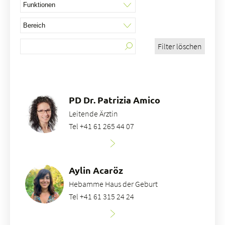
Filter löschen
Über uns
Blog
Zuweisende
Jobs & Karriere
PD Dr. Patrizia Amico
Qualität
Leitende Ärztin
Fachbereiche
Tel +41 61 265 44 07
Personen
Veranstaltungen & Kurse
Notaufnahme
Aylin Acaröz
Hebamme Haus der Geburt
Tel +41 61 315 24 24