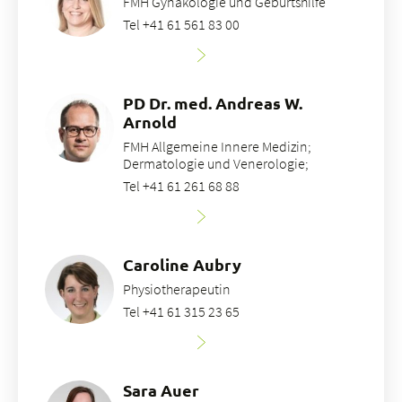
FMH Gynäkologie und Geburtshilfe
Tel +41 61 561 83 00
PD Dr. med. Andreas W.
Arnold
FMH Allgemeine Innere Medizin;
Dermatologie und Venerologie;
Tel +41 61 261 68 88
Caroline Aubry
Physiotherapeutin
Tel +41 61 315 23 65
Sara Auer