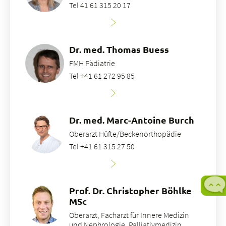
Tel 41 61 315 20 17
Dr. med. Thomas Buess
FMH Pädiatrie
Tel +41 61 272 95 85
Dr. med. Marc-Antoine Burch
Oberarzt Hüfte/Beckenorthopädie
Tel +41 61 315 27 50
Prof. Dr. Christopher Böhlke
MSc
Oberarzt, Facharzt für Innere Medizin
und Nephrologie, Palliativmedizin,