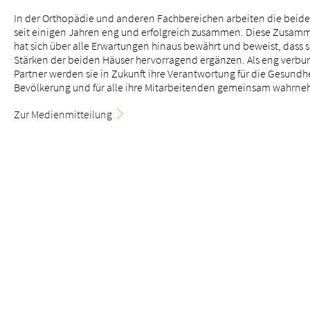
In der Orthopädie und anderen Fachbereichen arbeiten die beide
seit einigen Jahren eng und erfolgreich zusammen. Diese Zusam
hat sich über alle Erwartungen hinaus bewährt und beweist, dass s
Stärken der beiden Häuser hervorragend ergänzen. Als eng verb
Partner werden sie in Zukunft ihre Verantwortung für die Gesundhe
Über uns
Bevölkerung und für alle ihre Mitarbeitenden gemeinsam wahrn
Blog
Zur Medienmitteilung
Zuweisende
BETHESDA SPITAL / CORPORATE
Jobs & Karriere
12. Mai 2026
Qualität
Tag der Pflege - wir bedanken uns!
Fachbereiche
Personen
Veranstaltungen & Kurse
Notaufnahme