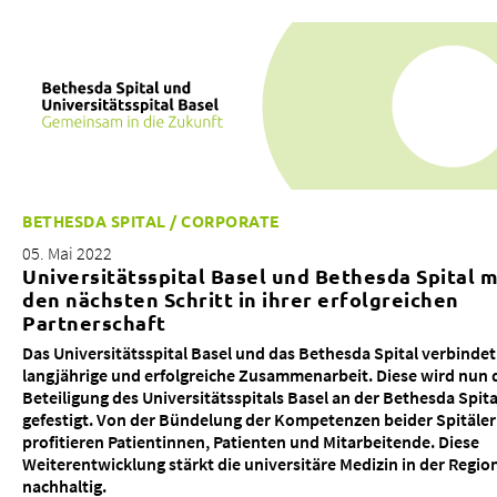
DE
FR
EN
NEWS AUS DEM BETHESDA SPITAL
BETHESDA SPITAL / CORPORATE
05. Mai 2022
Universitätsspital Basel und Bethesda Spital 
den nächsten Schritt in ihrer erfolgreichen
Partnerschaft
Das Universitätsspital Basel und das Bethesda Spital verbindet
langjährige und erfolgreiche Zusammenarbeit. Diese wird nun 
BETHESDA SPITAL / CORPORATE
Beteiligung des Universitätsspitals Basel an der Bethesda Spita
18. Mai 2026
gefestigt. Von der Bündelung der Kompetenzen beider Spitäler
Fünftes Baby ins Babyfenster des Bethesda
profitieren Patientinnen, Patienten und Mitarbeitende. Diese
Spitals gelegt
Weiterentwicklung stärkt die universitäre Medizin in der Regio
nachhaltig.