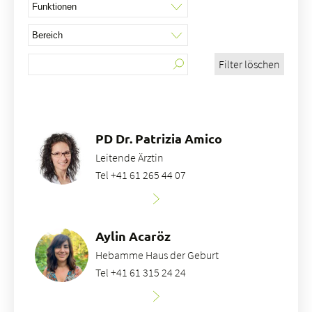
Filter löschen
Über uns
Blog
Zuweisende
Jobs & Karriere
PD Dr. Patrizia Amico
Qualität
Leitende Ärztin
Fachbereiche
Tel +41 61 265 44 07
Personen
Veranstaltungen & Kurse
Notaufnahme
Aylin Acaröz
Hebamme Haus der Geburt
Tel +41 61 315 24 24