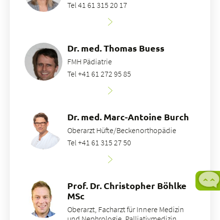
Tel 41 61 315 20 17
Dr. med. Thomas Buess
FMH Pädiatrie
Tel +41 61 272 95 85
Dr. med. Marc-Antoine Burch
Oberarzt Hüfte/Beckenorthopädie
Tel +41 61 315 27 50
Prof. Dr. Christopher Böhlke
MSc
Oberarzt, Facharzt für Innere Medizin
und Nephrologie, Palliativmedizin,