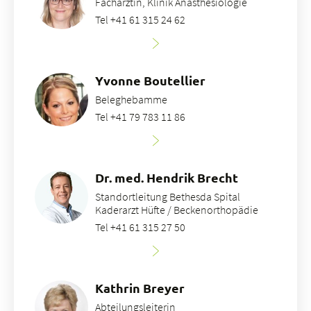
Fachärztin, Klinik Anästhesiologie
Tel +41 61 315 24 62
Yvonne Boutellier
Beleghebamme
Tel +41 79 783 11 86
Dr. med. Hendrik Brecht
Standortleitung Bethesda Spital
Kaderarzt Hüfte / Beckenorthopädie
Tel +41 61 315 27 50
Kathrin Breyer
Abteilungsleiterin