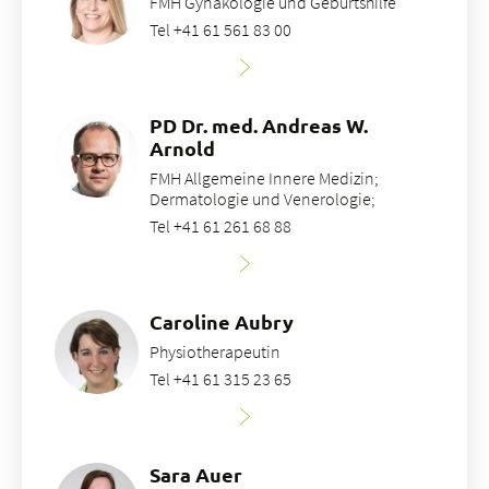
FMH Gynäkologie und Geburtshilfe
Tel +41 61 561 83 00
PD Dr. med. Andreas W.
Arnold
FMH Allgemeine Innere Medizin;
Dermatologie und Venerologie;
Tel +41 61 261 68 88
Caroline Aubry
Physiotherapeutin
Tel +41 61 315 23 65
Sara Auer