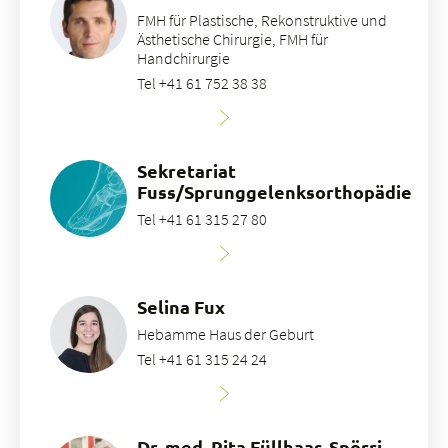
FMH für Plastische, Rekonstruktive und
Ästhetische Chirurgie, FMH für
Handchirurgie
Tel +41 61 752 38 38
Sekretariat
Fuss/Sprunggelenksorthopädie
Tel +41 61 315 27 80
Selina Fux
Hebamme Haus der Geburt
Tel +41 61 315 24 24
Dr. med. Rita Füllhaas-Spörri