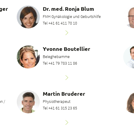
rger
Dr. med. Ronja Blum
FMH Gynäkologie und Geburtshilfe
Tel +41 61 411 70 10
Yvonne Boutellier
Beleghebamme
Tel +41 79 783 11 86
Martin Bruderer
n /
Physiotherapeut
Tel +41 61 315 23 65