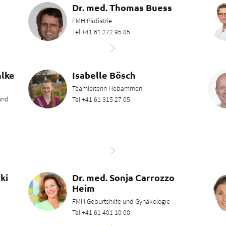
Dr. med. Thomas Buess
FMH Pädiatrie
Tel +41 61 272 95 85
hlke
Isabelle Bösch
Teamleiterin Hebammen
 und
Tel +41 61 315 27 05
ki
Dr. med. Sonja Carrozzo
Heim
FMH Geburtshilfe und Gynäkologie
Tel +41 61 401 10 00