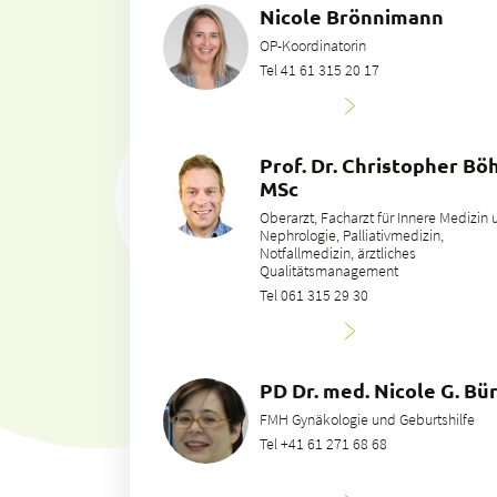
Nicole Brönnimann
OP-Koordinatorin
Tel 41 61 315 20 17
Prof. Dr. Christopher Bö
MSc
Oberarzt, Facharzt für Innere Medizin
Nephrologie, Palliativmedizin,
Notfallmedizin, ärztliches
Qualitätsmanagement
Tel 061 315 29 30
PD Dr. med. Nicole G. Bür
FMH Gynäkologie und Geburtshilfe
Tel +41 61 271 68 68