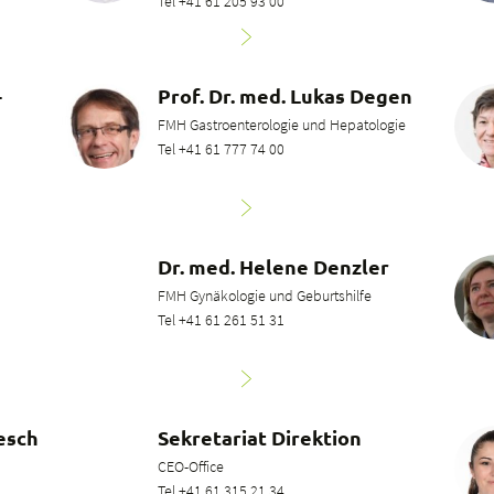
Tel +41 61 205 93 00
-
Prof. Dr. med. Lukas Degen
FMH Gastroenterologie und Hepatologie
Tel +41 61 777 74 00
Dr. med. Helene Denzler
FMH Gynäkologie und Geburtshilfe
Tel +41 61 261 51 31
esch
Sekretariat Direktion
CEO-Office
Tel +41 61 315 21 34