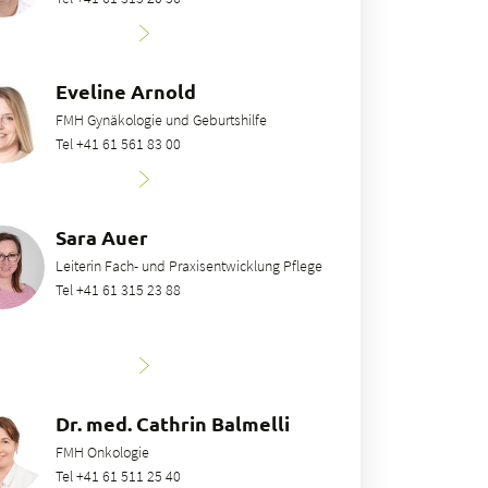
Eveline Arnold
FMH Gynäkologie und Geburtshilfe
Tel +41 61 561 83 00
Sara Auer
Leiterin Fach- und Praxisentwicklung Pflege
Tel +41 61 315 23 88
Dr. med. Cathrin Balmelli
FMH Onkologie
Tel +41 61 511 25 40