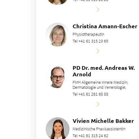
Christina Amann-Escher
Physiotherapeutin
Tel +41 61 315 23 65
PD Dr. med. Andreas W.
Arnold
FMH Allgemeine Innere Medizin;
Dermatologie und Venerologie;
Tel +41 61 261 68 88
Vivien Michelle Bakker
Medizinische Praxisassistentin
Tel +41 61 315 24 62