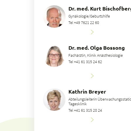
Dr. med. Kurt Bischofbe
Gynäkologie/Geburtshilfe
Tel +49 7621 22 60
Dr. med. Olga Bossong
Fachärztin, Klinik Anästhesiologie
Tel +41 61 315 24 62
Kathrin Breyer
Abteilungsleiterin Überwachungsstatio
Tagesklinik
Tel +41 61 315 20 24